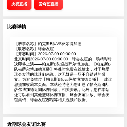
央视直播
爱奇艺直播
比赛详情
【赛事名称】
帕克斯B队VS萨尔博加德
【联赛名称】
球会友谊
【开赛时间】
2026-07-09 00:00:00
北京时间2026-07-09 00:00:00，球会友谊的一场精彩对
决即将上演——帕克斯B队迎战萨尔博加德。【帕克斯B
队vs萨尔博加德直播】将准时免费在线放出，对于热爱
球会友谊的球迷们来说，这无疑是一场不容错过的盛
宴。为避免错过【帕克斯B队vs萨尔博加德直播】，建议
您提前收藏本页面。本站还特意为您汇总了帕克斯B队、
萨尔博加德近期比赛回放，相关资讯，此外，您在本站
还可以看到其他篮球比赛直播、球会友谊回放、球会友
谊集锦、球会友谊赛程等相关视频和数据。
近期球会友谊比赛