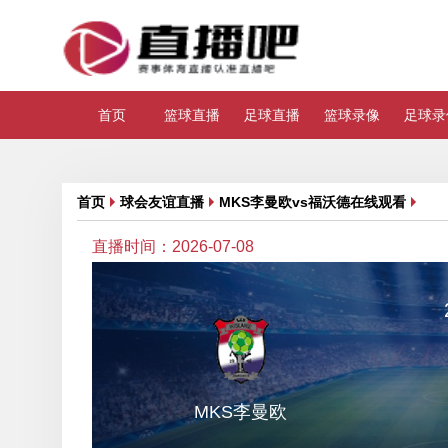
首页
篮球直播
足球直播
篮球录像
足球录
首页
球会友谊直播
MKS李曼欧vs福沃德在线观看
直播时间：2026-07-08
MKS李曼欧