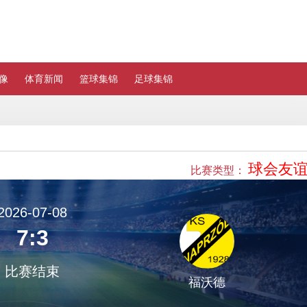
像
体育新闻
篮球集锦
足球集锦
球会友
比赛类型：
2026-07-08
7:3
比赛结束
福沃德